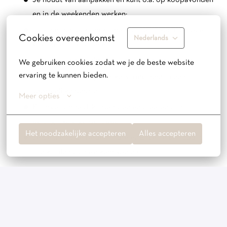
Je houdt van aanpakken en kunt o.a. op koopavonden
en in de weekenden werken;
Je vindt het leuk om klanten blij te maken met jouw
Cookies overeenkomst
Nederlands
vrolijke enthousiasme;
Je bent een oprechte en service-gerichte collega;
We gebruiken cookies zodat we je de beste website 
ervaring te kunnen bieden.
Het is een pré als je werkervaring hebt in een
soortgelijke functie;
Meer opties
Klantgerichtheid, kansen zien en creëren zijn
belangrijke eigenschappen;
Het noodzakelijke accepteren
Alles accepteren
Je beheerst de Nederlandse en Engelse taal zodat
alle klanten zich welkom voelen.
Wat bieden wij
Je komt terecht in een warm en hecht team. Je zal worden