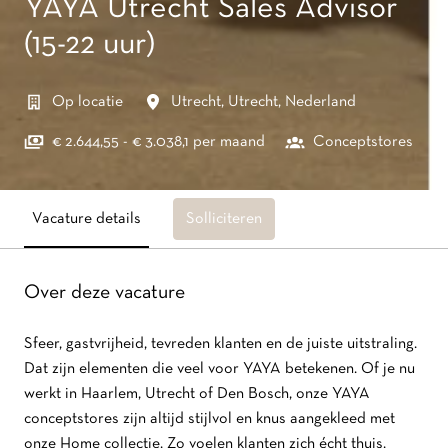
YAYA Utrecht Sales Advisor
(15-22 uur)
Op locatie
Utrecht
,
Utrecht
,
Nederland
€ 2.644,55 - € 3.038,1 per maand
Conceptstores
Vacature details
Solliciteren
Over deze vacature
Sfeer, gastvrijheid, tevreden klanten en de juiste uitstraling.
Dat zijn elementen die veel voor YAYA betekenen. Of je nu
werkt in Haarlem, Utrecht of Den Bosch, onze YAYA
conceptstores zijn altijd stijlvol en knus aangekleed met
onze Home collectie. Zo voelen klanten zich écht thuis.