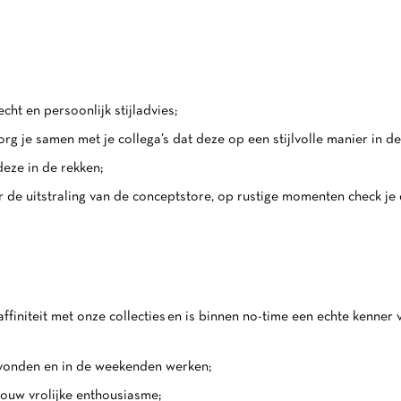
cht en persoonlijk stijladvies;
g je samen met je collega’s dat deze op een stijlvolle manier in 
deze in de rekken;
r de uitstraling van de conceptstore, op rustige momenten check je
affiniteit met onze collecties en is binnen no-time een echte kenner
avonden en in de weekenden werken;
 jouw vrolijke enthousiasme;