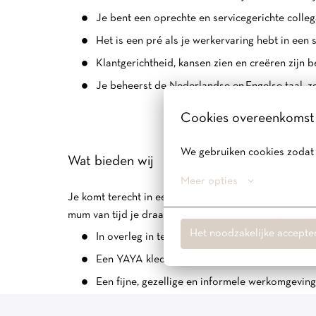
Je bent een oprechte en servicegerichte colleg
Het is een pré als je werkervaring hebt in een s
Klantgerichtheid, kansen zien en creëren zijn 
Je beheerst de Nederlandse en Engelse taal, zo
Cookies overeenkomst
We gebruiken cookies zodat 
Wat bieden wij
Meer opties
Je komt terecht in een warm en hecht team. Wij zien 
mum van tijd je draai vindt in de winkel. Verder kun j
Het noodzakelijke accepte
In overleg in te plannen uren, goed te combine
Een YAYA kledingbudget waarmee je de nieuws
Een fijne, gezellige en informele werkomgeving
Een veelzijdige, inspirerende en uitdagende ve