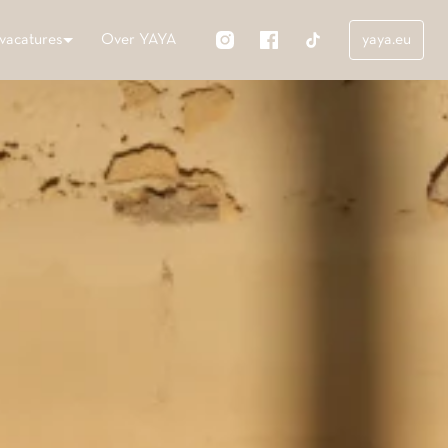
vacatures
Over YAYA
yaya.eu