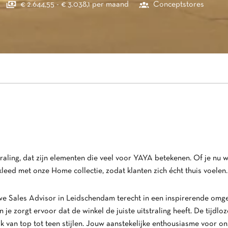
€ 2.644,55 - € 3.038,1 per maand
Conceptstores
itstraling, dat zijn elementen die veel voor YAYA betekenen. Of je n
kleed met onze Home collectie, zodat klanten zich écht thuis voelen
uwe Sales Advisor in Leidschendam terecht in een inspirerende omg
 je zorgt ervoor dat de winkel de juiste uitstraling heeft. De tijdloz
k van top tot teen stijlen. Jouw aanstekelijke enthousiasme voor onz