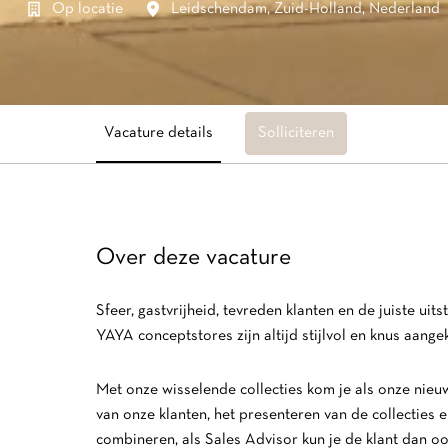
Op locatie
Leidschendam
,
Zuid-Holland
,
Nederland
Vacature details
Solliciteren
Over deze vacature
Sfeer, gastvrijheid, tevreden klanten en de juiste u
YAYA conceptstores zijn altijd stijlvol en knus aange
Met onze wisselende collecties kom je als onze nie
van onze klanten, het presenteren van de collecties en
combineren, als Sales Advisor kun je de klant dan oo