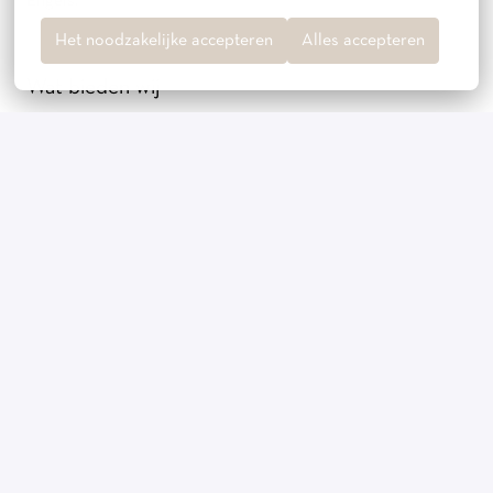
Engels.
Het noodzakelijke accepteren
Alles accepteren
Wat bieden wij
· Een inhoudelijke rol binnen een merk met een sterke
focus op product en kwaliteit;
· Directe betrokkenheid bij de ontwikkeling van de
collectie;
· Een gezellige en informele werkomgeving in een
dynamische en groeiende organisatie;
· Een veelzijdige en uitdagende functie waarin eigen
initiatief wordt gewaardeerd;
· Goede secundaire voorwaarden zoals een pensioen,
personeelskorting op onze producten, een bedrijfsmasseur,
verse en met liefde
gemaakte lunches en gezellige feestjes & borrels;