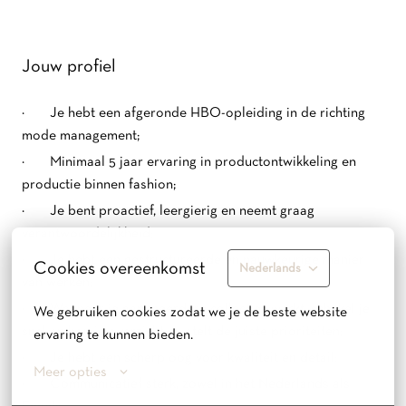
Jouw profiel
· Je hebt een afgeronde HBO-opleiding in de richting
mode management;
· Minimaal 5 jaar ervaring in productontwikkeling en
productie binnen fashion;
· Je bent proactief, leergierig en neemt graag
verantwoordelijkheid;
· Je hebt een gestructureerde en nauwkeurige manier
Cookies overeenkomst
Nederlands
van werken;
· Wanneer je aan meerdere collecties werkt, schakel je
We gebruiken cookies zodat we je de beste website 
snel en hou je overzicht en stelt de juiste prioriteiten;
ervaring te kunnen bieden.
· Je hebt een scherp oog voor kwaliteit en detail;
Meer opties
· Communicatief sterk, zowel in het Nederlands als