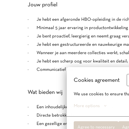
Jouw profiel
· Je hebt een afgeronde HBO-opleiding in de ric
· Minimaal 5 jaar ervaring in productontwikkeling 
· Je bent proactief, leergierig en neemt graag ver
· Je hebt een gestructureerde en nauwkeurige man
· Wanneer je aan meerdere collecties werkt, schakel j
· Je hebt een scherp oog voor kwaliteit en detail;
· Communicatief sterk, zowel in het Nederlands al
Cookies agreement
Wat bieden wij
We use cookies to ensure tha
More options
· Een inhoudelijke rol binnen een merk met een ste
· Directe betrokkenheid bij de ontwikkeling van de 
· Een gezellige en informele werkomgeving in een 
Agree to necessary
Agr