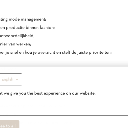
hting mode management;
en productie binnen fashion;
antwoordelijkheid;
ier van werken;
e snel en hou je overzicht en stelt de juiste prioriteiten;
s Engels.
English
t we give you the best experience on our website.
rke focus op product en kwaliteit;
collectie;
dynamische en groeiende organisatie;
ee to all