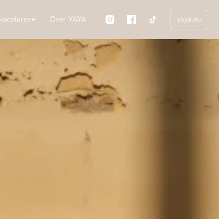
vacatures
Over YAYA
yaya.eu