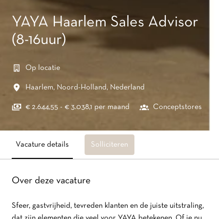
YAYA Haarlem Sales Advisor
(8-16uur)
Op locatie
Haarlem
,
Noord-Holland
,
Nederland
€ 2.644,55 - € 3.038,1 per maand
Conceptstores
Vacature details
Solliciteren
Over deze vacature
Sfeer, gastvrijheid, tevreden klanten en de juiste uitstraling,
dat zijn elementen die veel voor YAYA betekenen. Of je nu