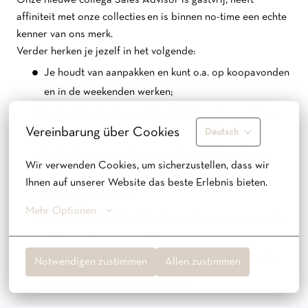
Onze nieuwe collega Sales Advisor is gastvrij, heeft
affiniteit met onze collecties en is binnen no-time een echte
kenner van ons merk.
Verder herken je jezelf in het volgende:
Je houdt van aanpakken en kunt o.a. op koopavonden
en in de weekenden werken;
Je vindt het leuk om klanten blij te maken met jouw
Vereinbarung über Cookies
Deutsch
vrolijke enthousiasme;
Je bent een oprechte en servicegerichte collega;
Wir verwenden Cookies, um sicherzustellen, dass wir 
Het is een pré als je werkervaring hebt in een
Ihnen auf unserer Website das beste Erlebnis bieten.
soortgelijke functie;
Mehr Optionen
Klantgerichtheid, het zien én creëren van kansen zijn
belangrijke eigenschappen;
Je beheerst de Nederlandse en Engelse taal, zodat
Notwendigen zustimmen
Allen zustimmen
alle klanten zich welkom voelen.