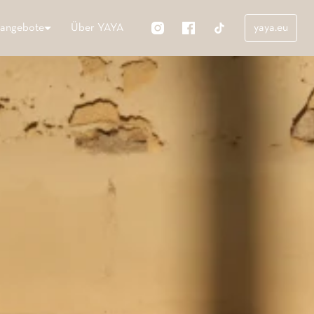
nangebote
Über YAYA
yaya.eu