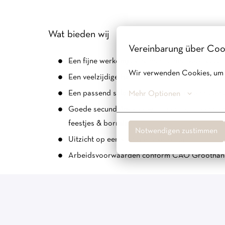
Wat bieden wij
Vereinbarung über Coo
Een fijne werkomgeving met ruimte voor gezelli
Wir verwenden Cookies, um si
Een veelzijdige functie waarin eigen initiatief
Een passend salaris, afhankelijk van kennis en 
Mehr Optionen
Goede secundaire voorwaarden zoals een pensi
feestjes & borrels;
Notwendigen zustimmen
Uitzicht op een vast dienstverband;
Arbeidsvoorwaarden conform CAO Groothandel
Over YAYA
YAYA is in 1992 opgericht als klein modemerk dat uit