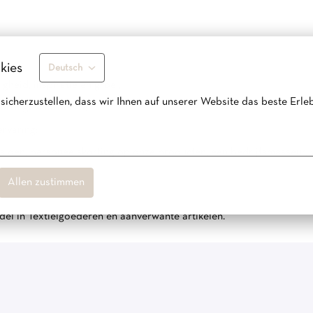
kies
Deutsch
gheid, inspiratie en groei;
cherzustellen, dass wir Ihnen auf unserer Website das beste Erleb
 wordt gewaardeerd;
ervaring;
oen, personeelskorting op onze producten, een bedrijfsmasseur, v
Allen zustimmen
 in Textielgoederen en aanverwante artikelen.
eindelijk is getransformeerd tot wat YAYA nu is. Een Nederlands li