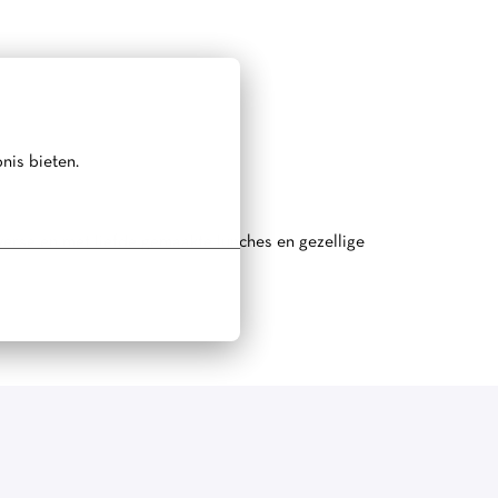
nis bieten.
erse en met liefde gemaakte lunches en gezellige
festyle merk voor stijlbewuste vrouwen, dat bekend