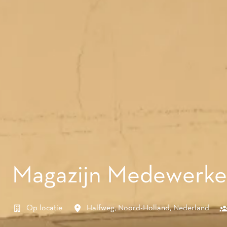
Magazijn Medewerker 
Op locatie
Halfweg
,
Noord-Holland
,
Nederland