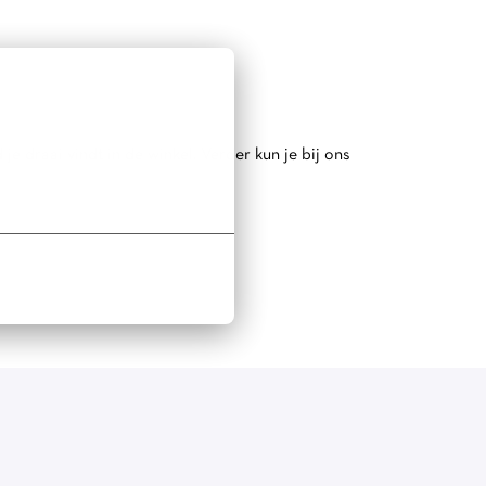
e draai vindt in de winkel. Verder kun je bij ons
festyle merk voor stijlbewuste vrouwen, dat bekend