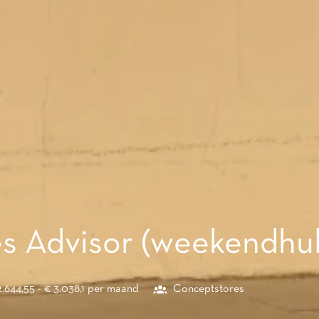
es Advisor (weekendhu
2.644,55 - € 3.038,1 per maand
Conceptstores