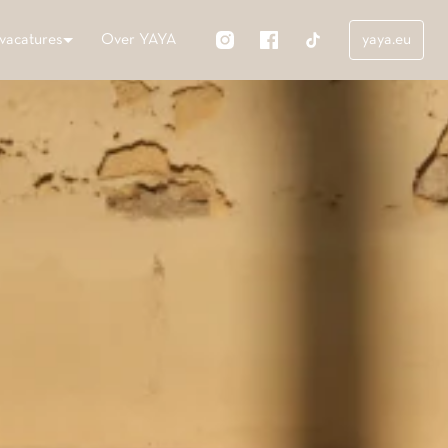
vacatures
Over YAYA
yaya.eu