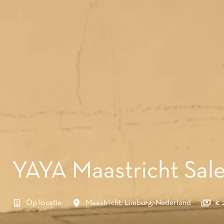
YAYA Maastricht Sal
Op locatie
Maastricht
,
Limburg
,
Nederland
€ 