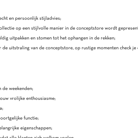
ht en persoonlijk stijladvies;
ollectie op een stijlvolle manier in de conceptstore wordt gepresen
uldig uitpakken en stomen tot het ophangen in de rekken;
r de uitstraling van de conceptstore, op rustige momenten check je
in de weekenden;
 jouw vrolijke enthousiasme;
a;
oortgelijke functie;
belangrijke eigenschappen;
dat alle klanten zich welkom voelen.