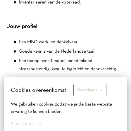
Inventariseren van de voorraad.
Jouw profiel
Een MBO werk- en denkniveau;
Goede kennis van de Nederlandse taal;
Een teamplayer, flexibel, meedenkend,
stressbestendig, kwaliteitsgericht en daadkrachtig.
Cookies overeenkomst
Nederlands
Wat bieden wij
We gebruiken cookies zodat we je de beste website 
Een fijne werkomgeving met ruimte voor gezelligheid,
ervaring te kunnen bieden.
inspiratie en groei;
Meer opties
Een veelzijdige functie waarin eigen initiatief wordt