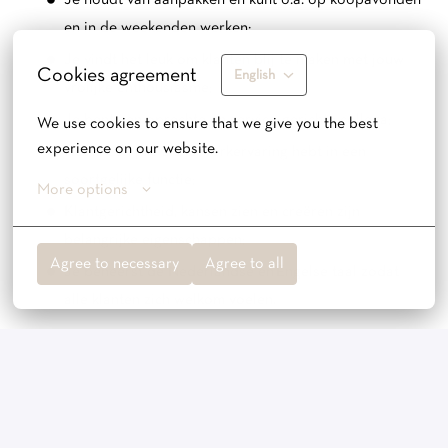
Je houdt van aanpakken en kunt o.a. op koopavonden
en in de weekenden werken;
Je vindt het leuk om klanten blij te maken met jouw
Cookies agreement
English
vrolijke enthousiasme;
Je bent een oprechte en service-gerichte collega;
We use cookies to ensure that we give you the best 
experience on our website.
Het is een pré als je werkervaring hebt in een
soortgelijke functie;
More options
Klantgerichtheid, kansen zien en creëren zijn
belangrijke eigenschappen;
Agree to necessary
Agree to all
Je beheerst de Nederlandse en Engelse taal zodat
alle klanten zich welkom voelen.
Wat bieden wij
Je komt terecht in een warm en hecht team. Je zal worden