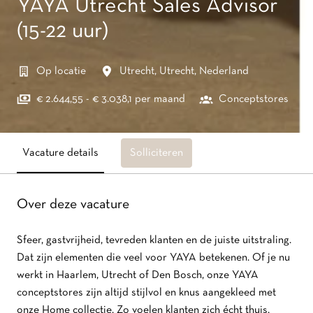
YAYA Utrecht Sales Advisor
(15-22 uur)
Op locatie
Utrecht
,
Utrecht
,
Nederland
€ 2.644,55 - € 3.038,1 per maand
Conceptstores
Vacature details
Solliciteren
Over deze vacature
Sfeer, gastvrijheid, tevreden klanten en de juiste uitstraling.
Dat zijn elementen die veel voor YAYA betekenen. Of je nu
werkt in Haarlem, Utrecht of Den Bosch, onze YAYA
conceptstores zijn altijd stijlvol en knus aangekleed met
onze Home collectie. Zo voelen klanten zich écht thuis.