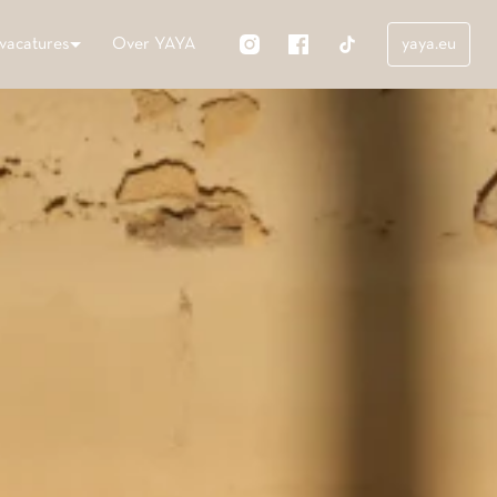
vacatures
Over YAYA
yaya.eu