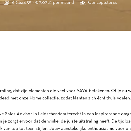
€ 2.644,55 - € 3.038,1 per maand
Conceptstores
itstraling, dat zijn elementen die veel voor YAYA betekenen. Of je n
kleed met onze Home collectie, zodat klanten zich écht thuis voelen
uwe Sales Advisor in Leidschendam terecht in een inspirerende omg
 je zorgt ervoor dat de winkel de juiste uitstraling heeft. De tijdloz
k van top tot teen stijlen. Jouw aanstekelijke enthousiasme voor onz