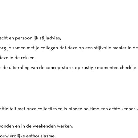
cht en persoonlijk stijladvies;
g je samen met je collega’s dat deze op een stijlvolle manier in 
deze in de rekken;
r de uitstraling van de conceptstore, op rustige momenten check je
affiniteit met onze collecties en is binnen no-time een echte kenner
avonden en in de weekenden werken;
 jouw vrolijke enthousiasme;