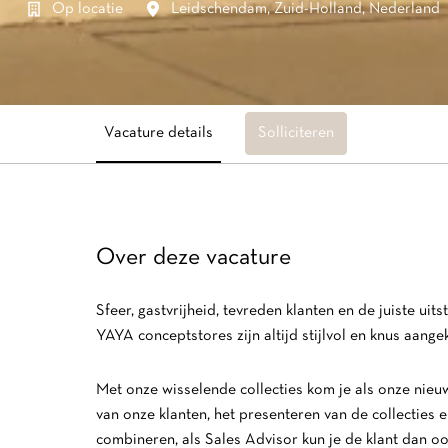
Op locatie
Leidschendam
,
Zuid-Holland
,
Nederland
Vacature details
Solliciteren
Over deze vacature
Sfeer, gastvrijheid, tevreden klanten en de juiste u
YAYA conceptstores zijn altijd stijlvol en knus aange
Met onze wisselende collecties kom je als onze nie
van onze klanten, het presenteren van de collecties en
combineren, als Sales Advisor kun je de klant dan oo