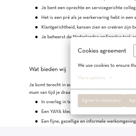
Je bent een oprechte en servicegerichte colleg
Het is een pré als je werkervaring hebt in een s
Klantgerichtheid, kansen zien en creëren zijn 
Je beheerst de Nederlandse en Engelse taal, zo
Cookies agreement
We use cookies to ensure tha
Wat bieden wij
More options
Je komt terecht in een warm en hecht team. Wij zien 
mum van tijd je draai vindt in de winkel. Verder kun j
Agree to necessary
Agr
In overleg in te plannen uren, goed te combine
Een YAYA kledingbudget waarmee je de nieuws
Een fijne, gezellige en informele werkomgeving
Een veelzijdige, inspirerende en uitdagende ve