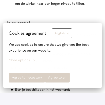
om de winkel naar een hoger niveau te tillen.
Jouw profiel
Cookies agreement
English
Jij bent een natuurlijke leider met oog voor detail én voor
mensen. Je blijft rustig en scherp als het druk is, weet
We use cookies to ensure that we give you the best 
wanneer je moet bijsturen en werkt graag samen. Verder:
experience on our website.
Heb je ervaring in een leidinggevende rol binnen
More options
retail, het liefst in mode;
Ben je gestructureerd, zelfstandig en positief
ingesteld;
Agree to necessary
Agree to all
Heb je oog voor stijl en voor cijfers;
Ben je beschikbaar in het weekend;
Spreek je Nederlands en Engels, zodat elke klant zich
welkom voelt.