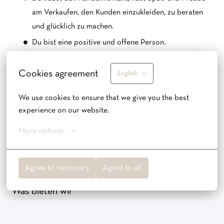
am Verkaufen, den Kunden einzukleiden, zu beraten
und glücklich zu machen.
Du bist eine positive und offene Person.
Du bist ein sympathischer Teamplayer, der aktiv an
Cookies agreement
Teamgesprächen teilnimmt, mitdenkt und sich gerne
English
praktisch und effektiv einbringt.
We use cookies to ensure that we give you the best 
Du hast Lust, ein Teil der internationalen YAYA-
experience on our website.
Familie zu sein.
More options
Du verfügst über verhandlungssichere
Deutschkenntnisse und gute Englischkenntnisse.
Agree to necessary
Agree to all
Was bieten wir
Wir haben flache Hierarchien, du bist von Anfang an