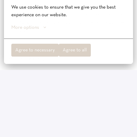
belangrijke eigenschappen;
We use cookies to ensure that we give you the best 
Je beheerst de Engelse taal en het is een pré als je
experience on our website.
Nederlands spreekt, zodat alle klanten zich welkom
More options
voelen.
Agree to necessary
Agree to all
Wat bieden wij
Je komt terecht in een warm en hecht team. Je zal worden
ingewerkt door ervaren collega’s, zodat je in een mum van
tijd je draai vindt in de winkel. Verder kun je bij ons rekenen
op:
In overleg in te plannen uren, goed te combineren met
een andere job, studie of de zorg voor een gezin;
Een YAYA kledingbudget waarmee je de nieuwste
YAYA items kunt aanschaffen;